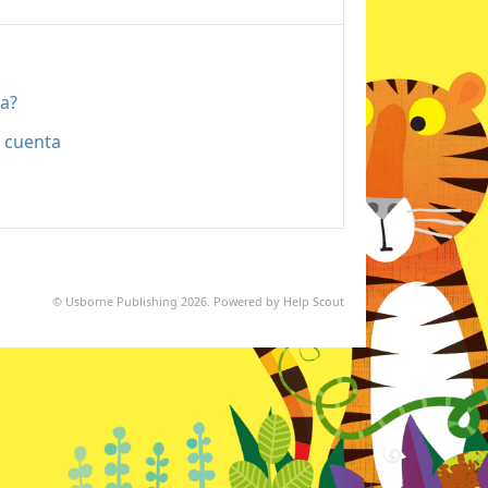
ía?
i cuenta
©
Usborne Publishing
2026.
Powered by
Help Scout